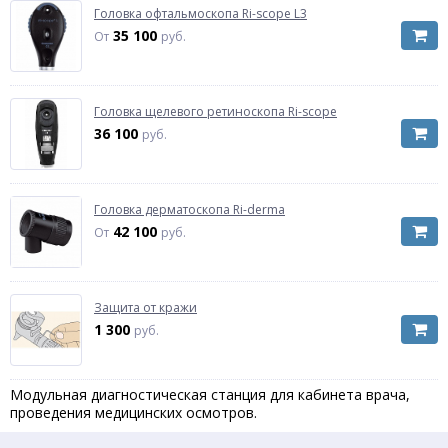
Головка офтальмоскопа Ri-scope L3
35 100
От
руб.
Головка щелевого ретиноскопа Ri-scope
36 100
руб.
Головка дерматоскопа Ri-derma
42 100
От
руб.
Защита от кражи
1 300
руб.
Модульная диагностическая станция для кабинета врача,
проведения медицинских осмотров.