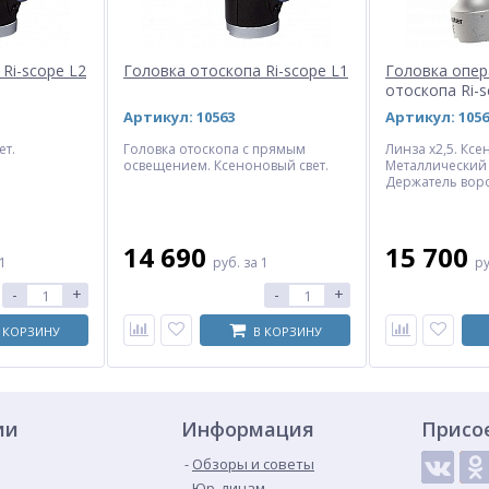
Ri-scope L2
Головка отоскопа Ri-scope L1
Головка опе
отоскопа Ri-
1
Артикул: 10563
Артикул: 1056
ет.
Головка отоскопа с прямым
Линза х2,5. Ксе
освещением. Ксеноновый свет.
Металлический 
Держатель вор
стекловолокна.
14 690
15 700
 1
руб.
за 1
р
-
+
-
+
 КОРЗИНУ
В КОРЗИНУ
ии
Информация
Присо
Обзоры и советы
Юр. лицам