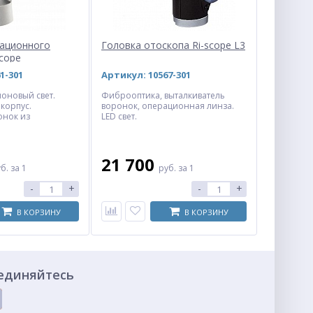
рационного
Головка отоскопа Ri-scope L3
scope
1-301
Артикул: 10567-301
ноновый свет.
Фиброоптика, выталкиватель
корпус.
воронок, операционная линза.
онок из
LED свет.
21 700
уб.
за 1
руб.
за 1
-
+
-
+
В КОРЗИНУ
В КОРЗИНУ
единяйтесь