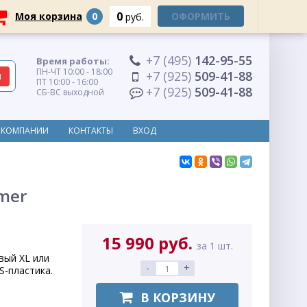
0
Моя корзина
0
ОФОРМИТЬ
руб.
+7 (495)
142-95-55
Время работы:
ПН-ЧТ 10:00 - 18:00
+7 (925)
509-41-88
ПТ 10:00 - 16:00
+7 (925)
509-41-88
СБ-ВС выходной
 КОМПАНИИ
КОНТАКТЫ
ВХОД
mer
15 990 руб.
за 1 шт.
вый XL или
-
+
S-пластика.
В КОРЗИНУ