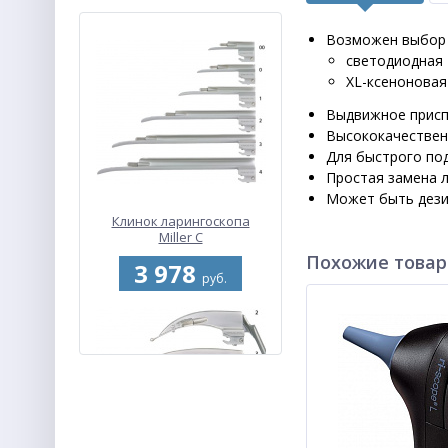
Возможен выбор 
светодиодная 
XL-ксеноновая 
Выдвижное присп
Высококачественн
Для быстрого под
Простая замена л
Может быть дези
Клинок ларингоскопа
Miller С
Похожие това
3 978
руб.