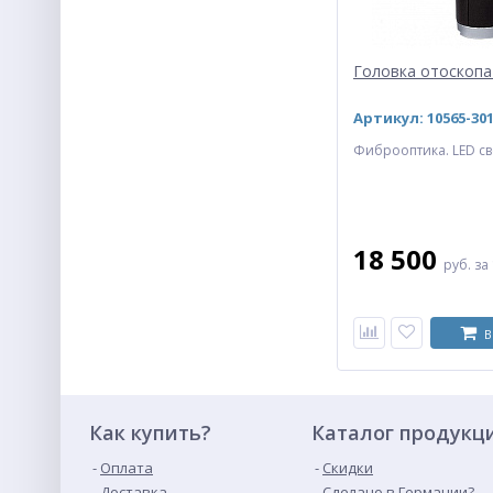
Клинок ларингоскопа
Головка отоскопа 
Flaplight С
20 043
Артикул: 10565-30
руб.
Фиброоптика. LED св
ХИТ
18 500
руб.
за
В
Отоскоп прямой Piccolight
С
7 712
руб.
Как купить?
Каталог продукц
Оплата
Скидки
Доставка
Сделано в Германии?