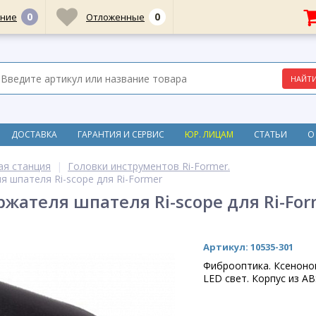
0
0
ние
Отложенные
ДОСТАВКА
ГАРАНТИЯ И СЕРВИС
ЮР. ЛИЦАМ
СТАТЬИ
О
ая станция
Головки инструментов Ri-Former.
я шпателя Ri-scope для Ri-Former
ржателя шпателя Ri-scope для Ri-For
Артикул: 10535-301
Фиброоптика. Ксеноно
LED свет. Корпус из AB