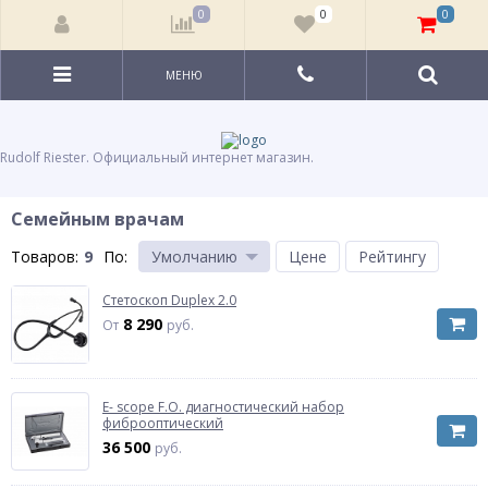
0
0
0
МЕНЮ
Rudolf Riester. Официальный интернет магазин.
Семейным врачам
Товаров:
9
По
:
Умолчанию
Цене
Рейтингу
Стетоскоп Duplex 2.0
8 290
От
руб.
E- scope F.O. диагностический набор
фиброоптический
36 500
руб.