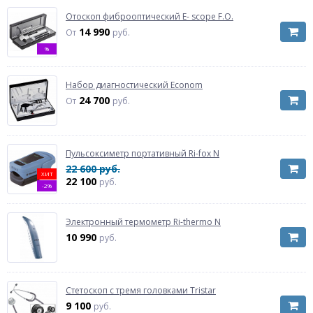
Отоскоп фиброоптический E- scope F.O.
14 990
От
руб.
%
Набор диагностический Econom
24 700
От
руб.
Пульсоксиметр портативный Ri-fox N
22 600 руб.
ХИТ
22 100
руб.
-2%
Электронный термометр Ri-thermo N
10 990
руб.
Стетоскоп с тремя головками Tristar
9 100
руб.