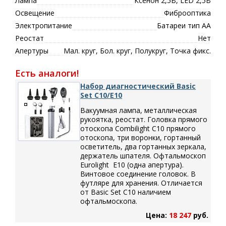
Лампа
Ксенон 2,5В, LED 2,5В
Освещение
Фиброоптика
Электропитание
Батареи тип АА
Реостат
Нет
Апертуры
Мал. круг, Бол. круг, Полукруг, Точка фикс.
Есть аналоги!
Набор диагностический Basic
Set C10/E10
Вакуумная лампа, металлическая
рукоятка, реостат. Головка прямого
отоскопа Combilight C10 прямого
отоскопа, три воронки, гортанный
осветитель, два гортанных зеркала,
держатель шпателя. Офтальмоскоп
Eurolight Е10 (одна апертура).
Винтовое соединение головок. В
футляре для хранения. Отличается
от Basic Set C10 наличием
офтальмоскопа.
Цена:
18 247
руб.