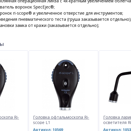
клянная операционная линза с 4х-кратным увеличением облегча
ватель воронок SpecEjec®;
ронок ri-scope® и увеличенное отверстие для инструментов;
ведения пневматического теста (груша заказывается отдельно)
новки замка от кражи (заказывается отдельно);
ры
скопа Ri-
Головка офтальмоскопа Ri-
Головка лари
scope L1
осветителя R
Артикул: 10569
Артикул: 1053