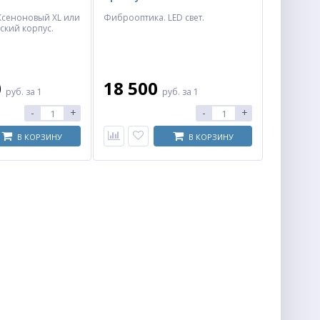
Ксеноновый XL или LED
Фиброоптика. LED свет.
ский корпус.
0
18 500
руб.
за 1
руб.
за 1
-
+
-
+
В КОРЗИНУ
В КОРЗИНУ