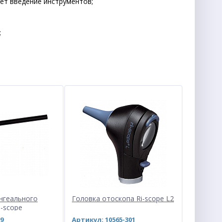
ет введение инструментов;
;
нгеального
Головка отоскопа Ri-scope L2
i-scope
9
Артикул: 10565-301