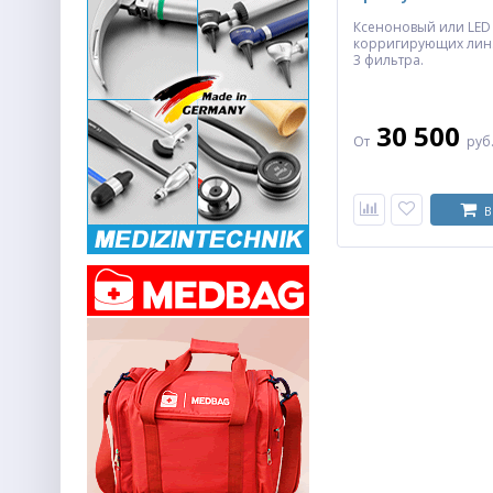
Ксеноновый или LED 
корригирующих линз.
Молоточек
3 фильтра.
неврологический Buck
пластик
2 681
руб.
30 500
От
руб
ХИТ
В
Молоточек
неврологический Varioflex
5 362
руб.