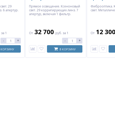
свет. 29
Прямое освещение. Ксеноновый
Фиброоптика. 
 6 апертур.
свет. 29 корригирующих линз. 7
свет. Металличе
апертур, включая 1 фильтр.
32 700
12 30
.
за 1
От
руб.
за 1
От
-
+
-
+
 КОРЗИНУ
В КОРЗИНУ