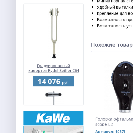
Миниатюрная сте
Удобный выталки
Крепление для во
Возможность про
Возможность уста
Похожие това
Градуированный
камертон Rydel-Seiffer C64
Гц/ C128 Гц
14 076
руб.
Головка офтальмо
scope L2
Артикул: 10571