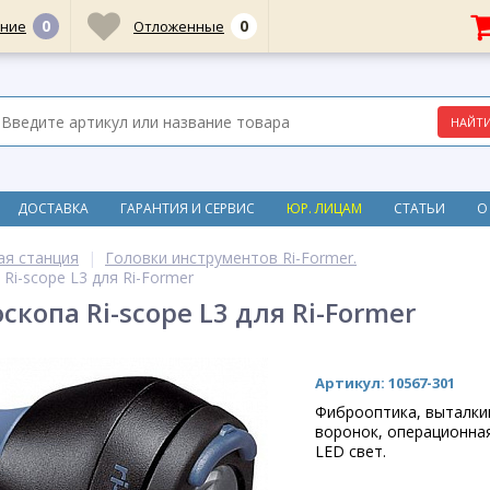
0
0
ние
Отложенные
ДОСТАВКА
ГАРАНТИЯ И СЕРВИС
ЮР. ЛИЦАМ
СТАТЬИ
О
ая станция
Головки инструментов Ri-Former.
Ri-scope L3 для Ri-Former
скопа Ri-scope L3 для Ri-Former
Артикул: 10567-301
Фиброоптика, выталки
воронок, операционная
LED свет.