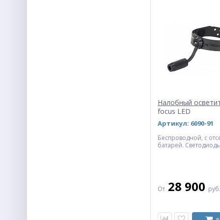
Диафаноскоп
(трансиллюминатор)
12 975
От
руб.
Налобный осветит
focus LED
Артикул: 6090-91
Беспроводной, с отс
Набор камертонов из
батарей. Светодиоды 
алюминия
27 173
руб.
28 900
От
руб
ХИТ
В