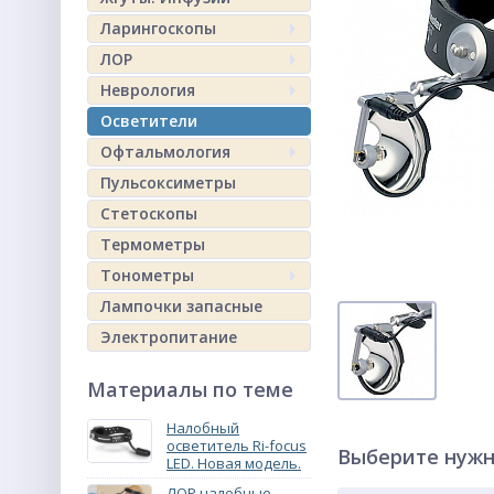
Ларингоскопы
ЛОР
Неврология
Осветители
Офтальмология
Пульсоксиметры
Стетоскопы
Термометры
Тонометры
Лампочки запасные
Электропитание
Материалы по теме
Налобный
осветитель Ri-focus
Выберите нужн
LED. Новая модель.
ЛОР налобные