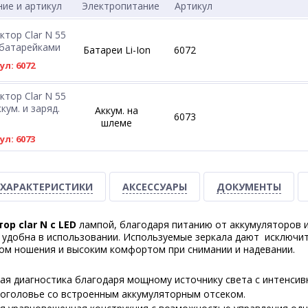
ие и артикул
Электропитание
Артикул
ктор Clar N 55
 батарейками
Батареи Li-Ion
6072
л: 6072
ктор Clar N 55
кум. и заряд.
Аккум. на
6073
шлеме
л: 6073
ХАРАКТЕРИСТИКИ
АКСЕССУАРЫ
ДОКУМЕНТЫ
р clar N c LED
лампой, благодаря питанию от аккумуляторов и
 удобна в использовании. Используемые зеркала дают исключите
ом ношения и высоким комфортом при снимании и надевании.
я диагностика благодаря мощному источнику света с интенсивно
оголовье со встроенным аккумуляторным отсеком.