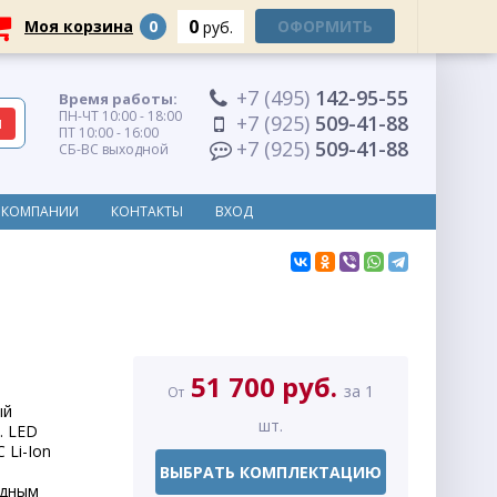
0
Моя корзина
0
ОФОРМИТЬ
руб.
+7 (495)
142-95-55
Время работы:
ПН-ЧТ 10:00 - 18:00
+7 (925)
509-41-88
ПТ 10:00 - 16:00
+7 (925)
509-41-88
СБ-ВС выходной
 КОМПАНИИ
КОНТАКТЫ
ВХОД
51 700 руб.
за 1
От
ый
шт.
. LED
 Li-Ion
ВЫБРАТЬ КОМПЛЕКТАЦИЮ
ядным