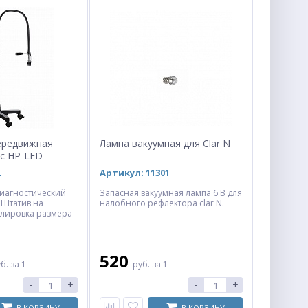
ередвижная
Лампа вакуумная для Clar N
ic HP-LED
Артикул: 11301
иагностический
Запасная вакуумная лампа 6 В для
 Штатив на
налобного рефлектора clar N.
улировка размера
интенсивности
520
уб.
за 1
руб.
за 1
-
+
-
+
В КОРЗИНУ
В КОРЗИНУ