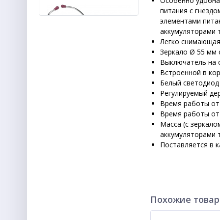
Особенно удобная
питания с гнездо
элементами питан
аккумуляторами т
Легко снимающаяс
Зеркало Ø 55 мм 
Выключатель на о
Встроенной в кор
Белый светодиод
Стетоскоп Top Kardiologie
Регулируемый дер
Время работы от 
9 303
Время работы от
руб.
Масса (с зеркалом
аккумуляторами т
Поставляется в к
Похожие това