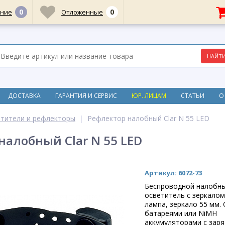
0
0
ние
Отложенные
ДОСТАВКА
ГАРАНТИЯ И СЕРВИС
ЮР. ЛИЦАМ
СТАТЬИ
О
тители и рефлекторы
Рефлектор налобный Clar N 55 LED
налобный Clar N 55 LED
Артикул: 6072-73
Беспроводной налобн
осветитель с зеркалом
лампа, зеркало 55 мм. C
батареями или NiMH
аккумуляторами с зар