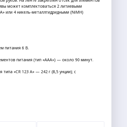
й рукой. На ленте закреплен отсек для элементов
ативы может комплектоваться 2 литиевыми
AA» или 4 никель-металлгидридными (NiMH)
м питания 6 В.
ментов питания (тип «AAA») — около 90 минут.
типа «CR 123 A» — 242 г (8,5 унции); с