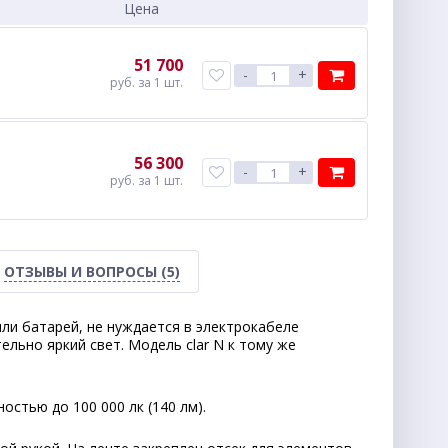
Цена
51 700
-
+
руб.
за 1 шт.
56 300
-
+
руб.
за 1 шт.
ОТЗЫВЫ И ВОПРОСЫ
(5)
ли батарей, не нуждается в электрокабеле
льно яркий свет. Модель clar N к тому же
стью до 100 000 лк (140 лм).