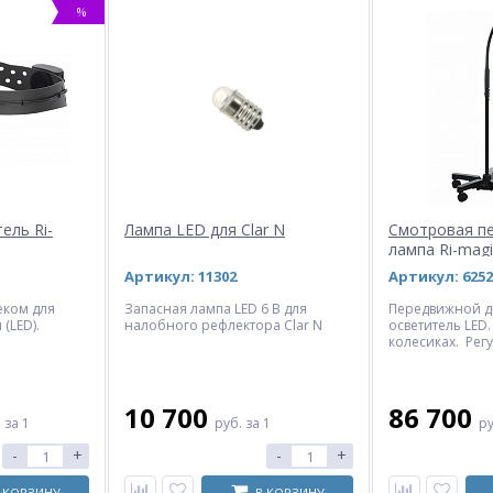
%
ель Ri-
Лампа LED для Clar N
Смотровая п
лампа Ri-mag
Артикул: 11302
Артикул: 6252
еком для
Запасная лампа LED 6 В для
Передвижной д
(LED).
налобного рефлектора Сlar N
осветитель LED.
колесиках. Рег
пучка света и 
освещения.
10 700
86 700
.
за 1
руб.
за 1
р
-
+
-
+
 КОРЗИНУ
В КОРЗИНУ