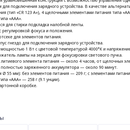
 уравновешенная конструкция с возможностью управления одно
м для подключения зарядного устройства. В качестве альтерн
ия (тип «CR 123 A»), 4 щелочными элементами питания типа «A
ипа «AAA».
я для стирки подкладка налобной ленты.
с регулировкой фокуса и положения.
тсеке для элементов питания.
пус гнездо для подключения зарядного устройства.
 мощностью 1 Вт с цветовой температурой 4000°К и напряжение
жатель лампы на зеркале для фокусировки светового пучка.
литиевого элемента питания — около 4 часов, от щелочных эле
 полностью заряженного аккумулятора — около 90 минут.
 Ø 55 мм): без элементов питания — 209 г; с элементами питания 
ипа «AAA» — 258 г (9.1 унции).
артонной коробке.
ры