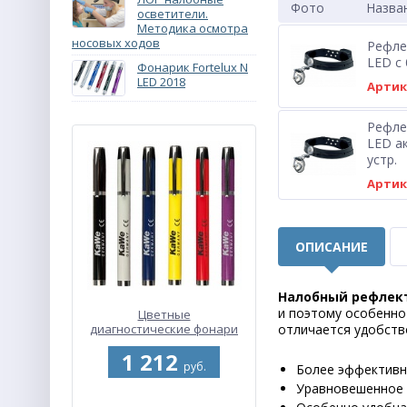
Фото
Назван
осветители.
Методика осмотра
носовых ходов
Рефле
LED с
Фонарик Fortelux N
LED 2018
Артику
Рефле
LED ак
устр.
Артику
ОПИСАНИЕ
Налобный рефлекто
и поэтому особенно
Цветные
диагностические фонари
отличается удобств
Cliplight LED
1 212
руб.
Более эффективна
Уравновешенное 