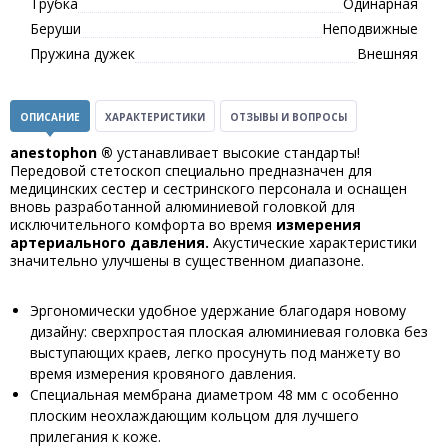
Трубка
Одинарная
Беруши
Неподвижные
Пружина дужек
Внешняя
ОПИСАНИЕ
ХАРАКТЕРИСТИКИ
ОТЗЫВЫ И ВОПРОСЫ
а
nestophon
®
устанавливает высокие стандарты!
Передовой стетоскоп специально предназначен для
медицинских сестер и сестринского персонала и оснащен
вновь разработанной алюминиевой головкой
для
исключительного комфорта во время
измерения
артериального давления.
Акустические характеристики
значительно улучшены в существенном диапазоне.
Эргономически удобное удержание благодаря новому
дизайну: сверхпростая плоская алюминиевая головка без
выступающих краев, легко просунуть под манжету во
время измерения кровяного давления.
Специальная мембрана диаметром 48 мм с особенно
плоским неохлаждающим кольцом для лучшего
прилегания к коже.