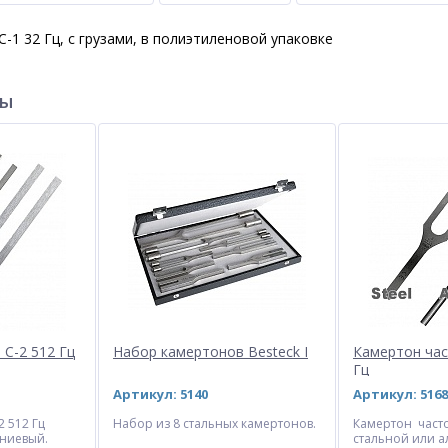
-1 32 Гц, с грузами, в полиэтиленовой упаковке
ры
 С-2 512 Гц
Набор камертонов Besteck I
Камертон час
Гц
Артикул: 5140
Артикул: 5168
2 512 Гц
Набор из 8 стальных камертонов.
Камертон часто
ниевый.
стальной или 