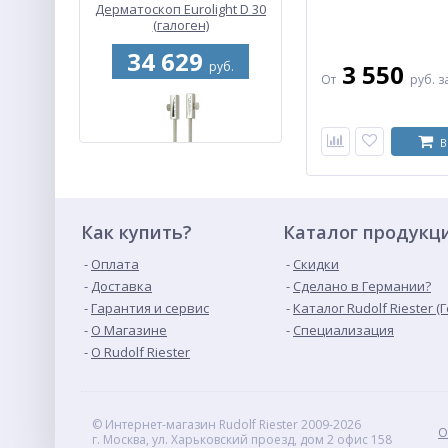
Дерматоскоп Eurolight D 30
(галоген)
34 629
руб.
3 550
От
руб.
з
В
Как купить?
Каталог продукц
Оплата
Скидки
Доставка
Сделано в Германии?
Градуированный
камертон Rydel-Seiffer C64
Гарантия и сервис
Каталог Rudolf Riester (
Гц/ C128 Гц
О Магазине
Специализация
14 076
руб.
О Rudolf Riester
© Интернет-магазин Rudolf Riester 2009-2026
О
г. Москва, ул. Харьковский проезд, дом 2 офис 158