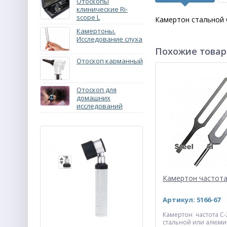
Отоскопы
клинические Ri-
scope L
Камертон стальной C
Камертоны.
Исследование слуха
Похожие това
Отоскоп карманный
Отоскоп для
домашних
исследований
Камертон частота
Артикул: 5166-67
Камертон частота С-
стальной или алюми