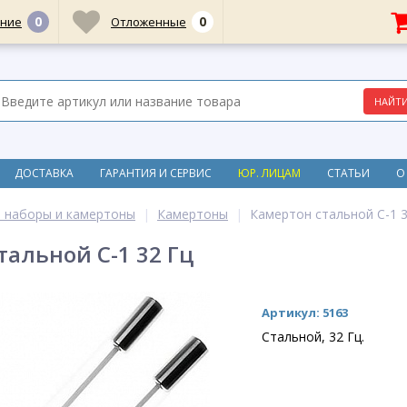
0
0
ние
Отложенные
ДОСТАВКА
ГАРАНТИЯ И СЕРВИС
ЮР. ЛИЦАМ
СТАТЬИ
О
 наборы и камертоны
Камертоны
Камертон стальной C-1 3
тальной C-1 32 Гц
Артикул: 5163
Стальной, 32 Гц.