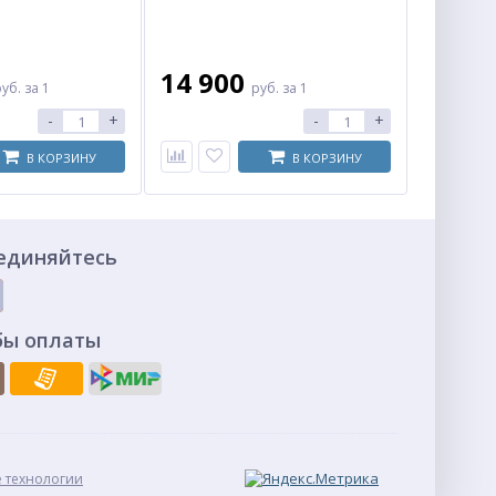
14 900
руб.
за 1
руб.
за 1
-
+
-
+
В КОРЗИНУ
В КОРЗИНУ
единяйтесь
бы оплаты
 технологии